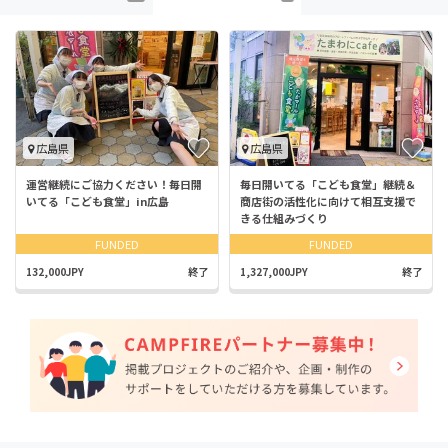
広島県
広島県
運営継続にご協力ください！毎日開
毎日開いてる「こども食堂」継続＆
いてる「こども食堂」in広島
商店街の活性化に向けて相互支援で
きる仕組みづくり
FUNDED
FUNDED
132,000JPY
終了
1,327,000JPY
終了