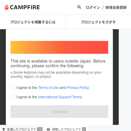
/
ログイン
新規会員登録
プロジェクトを掲載するには
プロジェクトをさがす
Welcome,
International users
This site is available to users outside Japan. Before
continuing, please confirm the following.
kaori_kitchen
※ Some features may not be available depending on your
country, region, or project.
プロジェクトオーナー
I agree to the
Terms of Use
and
Privacy Policy
.
これまでに13回支援して2件のプロジェクトを投稿しています
I agree to the
International Support Terms
.
在住国：日本
現在地：未設定
出身国：日本
出身地：未設定
Continue
支援した
プロジェクト
投稿した
プロジェクト
13
2