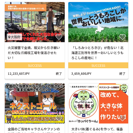
大阪府
火災被害で全焼、祖父から引き継い
「しろみつとろきび」が危ない！北
だ大切な爪楊枝工場を復活させた
海道江別市を世界一おいしいとうも
い！
ろこしの産地に！
SUCCESS
SUCCESS
12,233,607JPY
終了
3,659,600JPY
終了
全国のご当地キャラさんやファンの
大きい体(着ぐるみ)を作って、福島