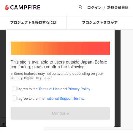
/
ログイン
新規会員登録
プロジェクトを掲載するには
プロジェクトをさがす
Welcome,
International users
This site is available to users outside Japan. Before
continuing, please confirm the following.
kapalkapal1234
※ Some features may not be available depending on your
country, region, or project.
これまでに4回支援しています
I agree to the
Terms of Use
and
Privacy Policy
.
在住国：未設定
I agree to the
International Support Terms
.
出身国：未設定
Continue
支援した
プロジェクト
投稿した
プロジェクト
4
0