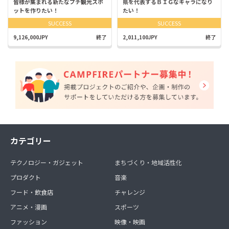
皆様が集まれる新たなプチ観光スポ
県を代表するＢＩＧなキャラになり
ットを作りたい！
たい！
SUCCESS
SUCCESS
9,126,000JPY
終了
2,011,100JPY
終了
カテゴリー
テクノロジー・ガジェット
まちづくり・地域活性化
プロダクト
音楽
フード・飲食店
チャレンジ
アニメ・漫画
スポーツ
ファッション
映像・映画