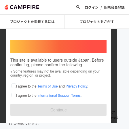
/
ログイン
新規会員登録
プロジェクトを掲載するには
プロジェクトをさがす
Welcome,
International users
This site is available to users outside Japan. Before
continuing, please confirm the following.
karennaivory
※ Some features may not be available depending on your
country, region, or project.
プロジェクトオーナー
I agree to the
Terms of Use
and
Privacy Policy
.
これまでに1件のプロジェクトを投稿しています
I agree to the
International Support Terms
.
在住国：日本
現在地：未設定
出身国：日本
出身地：未設定
Continue
TIF2021のグランドフィナーレでデビューした新人アイドルグループ
「可憐なアイボリー」です！ サウンドプロデューサーは「HoneyWork
s」が務めています。