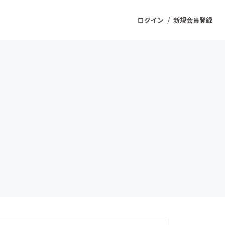
/
ログイン
新規会員登録
ジェクト
もうすぐ公開されます
プロダクト
ファッション
スポーツ
ケア
ソーシャルグッド