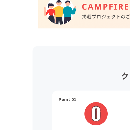
ク
Point 01