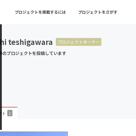
プロジェクトを掲載するには
プロジェクトをさがす
hi teshigawara
プロジェクトオーナー
ターン
注目の新着プロジェクト
募集終了が近いプロ
件のプロジェクトを投稿しています
音楽
舞台・パフォーマンス
ゲーム・サービス開発
フード・飲食店
書籍・雑誌出版
アニメ・漫画
チャレンジ
ビューティー・ヘルス
クト
1