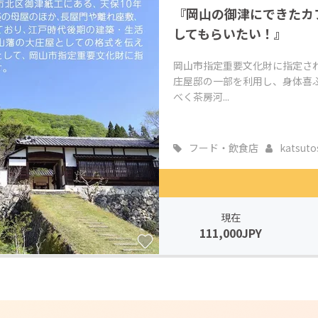
『岡山の御津にできたカ
CAMPFIRE for Social Good
CAMPFIRE Creation
してもらいたい！』
CAMPFIREふるさと納税
machi-ya
コミュニティ
岡山市指定重要文化財に指定され
庄屋邸の一部を利用し、身体喜
べく茶房河...
フード・飲食店
katsutos
現在
111,000JPY