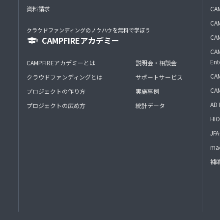
資料請求
CA
CAM
クラウドファンディングのノウハウを無料で学ぼう
CAM
CAMPFIREアカデミー
CAM
Ent
CAMPFIREアカデミーとは
説明会・相談会
CAM
クラウドファンディングとは
サポートサービス
CA
プロジェクトの作り方
実施事例
AD 
プロジェクトの広め方
統計データ
HIO
J
mac
補