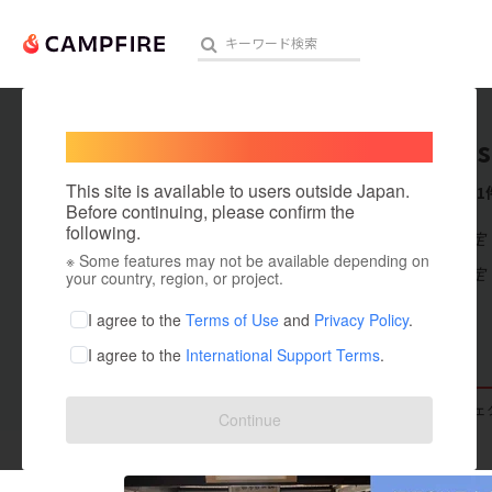
Welcome,
International users
katsutos
人気のプロジェクト
注目のリ
This site is available to users outside Japan.
これまでに1
Before continuing, please confirm the
following.
在住国：未設定
※ Some features may not be available depending on
アート・写真
出身国：未設定
your country, region, or project.
テクノロジー・ガジェット
I agree to the
Terms of Use
and
Privacy Policy
.
I agree to the
International Support Terms
.
映像・映画
ビジネス・起業
支援した
プロジェクト
0
投稿した
プロジェ
Continue
まちづくり・地域活性化