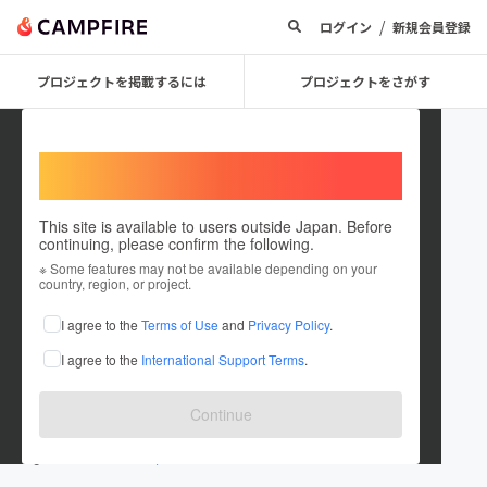
/
ログイン
新規会員登録
プロジェクトを掲載するには
プロジェクトをさがす
Welcome,
International users
This site is available to users outside Japan. Before
continuing, please confirm the following.
おんかつ
※ Some features may not be available depending on your
country, region, or project.
プロジェクトオーナー
I agree to the
Terms of Use
and
Privacy Policy
.
これまでに1件のプロジェクトを投稿しています
I agree to the
International Support Terms
.
在住国：日本
現在地：東京都
出身国：日本
出身地：沖縄県
Continue
www.youtube.com/@onkatsu11
www.twitter.com/onkatsu11