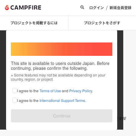
/
ログイン
新規会員登録
プロジェクトを掲載するには
プロジェクトをさがす
Welcome,
International users
This site is available to users outside Japan. Before
continuing, please confirm the following.
kawa2000
※ Some features may not be available depending on your
country, region, or project.
プロジェクトオーナー
I agree to the
Terms of Use
and
Privacy Policy
.
これまでに1件のプロジェクトを投稿しています
I agree to the
International Support Terms
.
在住国：日本
現在地：北海道
出身国：日本
出身地：北海道
Continue
北海道在住 生まれたとこで命や幸せの価値が違うのか その答えを探
しています。