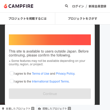
/
ログイン
新規会員登録
プロジェクトを掲載するには
プロジェクトをさがす
Welcome,
International users
This site is available to users outside Japan. Before
continuing, please confirm the following.
kawaguchi hirohisa
※ Some features may not be available depending on your
country, region, or project.
プロジェクトオーナー
I agree to the
Terms of Use
and
Privacy Policy
.
これまでに1件のプロジェクトを投稿しています
I agree to the
International Support Terms
.
在住国：未設定
出身国：未設定
Continue
支援した
プロジェクト
投稿した
プロジェクト
0
1