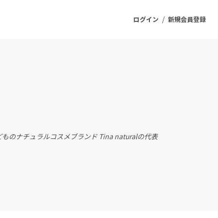
/
ログイン
新規会員登録
ジェクト
もうすぐ公開されます
プロダクト
チュラルコスメブランド Tina naturalの代表
ファッション
スポーツ
ケア
ソーシャルグッド