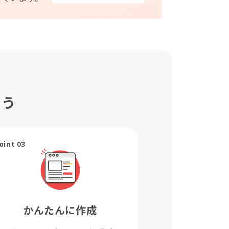
ょう
oint 03
かんたんに作成