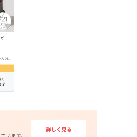
ーガニ
A or...
残り
終了