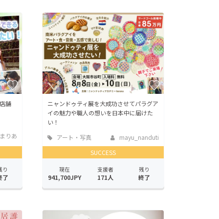
店舗
ニャンドゥティ展を大成功させてパラグア
イの魅力や職人の想いを日本中に届けた
い！
まりあ
アート・写真
mayu_nanduti
SUCCESS
残り
現在
支援者
残り
終了
941,700JPY
171人
終了