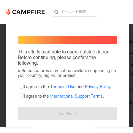
Welcome,
International users
kazuyok
人気のプロジェクト
注目のリ
This site is available to users outside Japan.
これまでに1
Before continuing, please confirm the
following.
在住国：日本
※ Some features may not be available depending on
アート・写真
出身国：日本
your country, region, or project.
はじめまして。小
テクノロジー・ガジェット
I agree to the
Terms of Use
and
Privacy Policy
.
として立ち上げ
I agree to the
International Support Terms
.
映像・映画
www.instag
ビジネス・起業
Continue
まちづくり・地域活性化
支援した
プロジェクト
13
投稿した
プロジ