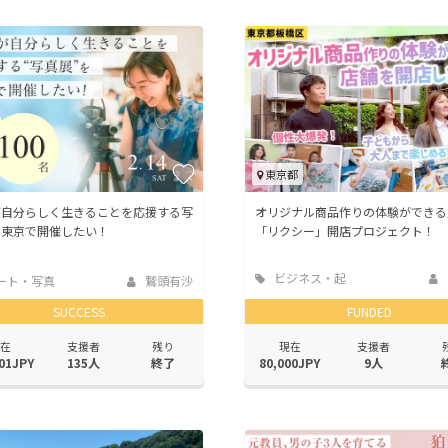
CAMPFIRE for Social Good
CAMPFIRE Creation
CAMPFIREふるさと納税
machi-ya
コミュニティ
東京都
が自分らしく生きることを応援する写
オリジナル商品作りの体験ができる
を東京で開催したい！
「リクシー」開店プロジェクト！
ビジネス・起
ート・写真
鷲頭有沙
業
SUCCESS
FUNDED
在
支援者
残り
現在
支援者
01JPY
135人
終了
80,000JPY
9人