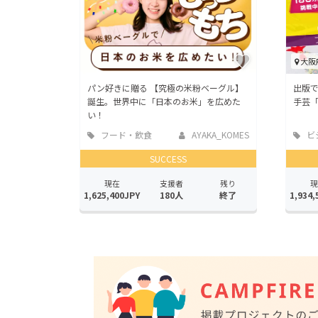
大阪
パン好きに贈る 【究極の米粉ベーグル】
出版
誕生。世界中に「日本のお米」を広めた
手芸
い！
フード・飲食
AYAKA_KOMES
ビ
店
業
SUCCESS
現在
支援者
残り
現
1,625,400JPY
180人
終了
1,934,