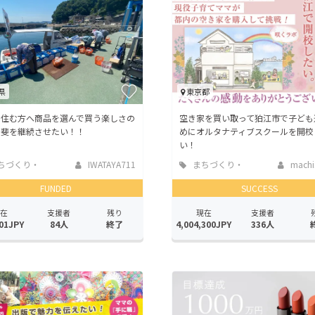
県
東京都
に住む方へ商品を選んで買う楽しさの
空き家を買い取って狛江市で子ども
甲斐を継続させたい！！
めにオルタナティブスクールを開校
い！
ちづくり・
IWATAYA711
まちづくり・
machi
活性化
地域活性化
FUNDED
SUCCESS
在
支援者
残り
現在
支援者
01JPY
84人
終了
4,004,300JPY
336人