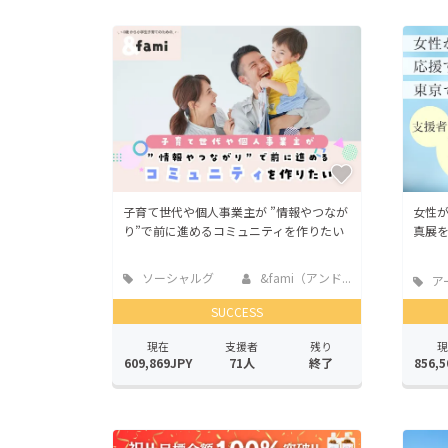
子育て世代や個人事業主が ”情報やつなが
女性
り”で前に進めるコミュニティを作りたい
真展
ソーシャルグ
&fami（アンド...
ア
ッド
SUCCESS
現在
支援者
残り
現
609,869JPY
71人
終了
856,5