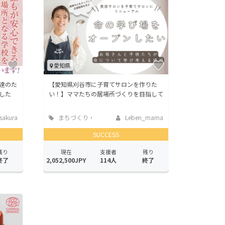
愛知県
達のた
【愛知県刈谷市に子育てサロンを作りた
した
い！】ママたちの居場所づくりを目指して
sakura
まちづくり・
Leben_mama
地域活性化
SUCCESS
残り
現在
支援者
残り
終了
2,052,500JPY
114人
終了