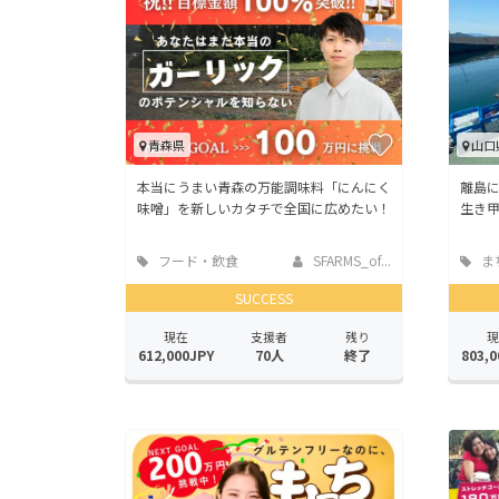
青森県
山口
本当にうまい青森の万能調味料「にんにく
離島
味噌」を新しいカタチで全国に広めたい！
生き
フード・飲食
SFARMS_of...
ま
店
地域
SUCCESS
現在
支援者
残り
現
612,000JPY
70人
終了
803,0