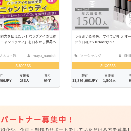
府
で魅力を伝えたい！パラグアイの伝統
うるおい＆発色。すべてが叶う オ
「ニャンドゥティ」を日本から世界へ
ック口紅 #SHIINAorganic
ジネス・起
mayu_nanduti
ソーシャルグ
SHIIN
ッド
SUCCESS
SUCCESS
在
支援者
残り
現在
支援者
500JPY
238人
終了
11,395,693JPY
1,506人