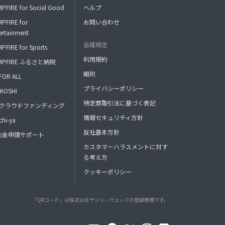
PFIRE for Social Good
ヘルプ
PFIRE for
お問い合わせ
ertainment
各種規定
PFIRE for Sports
利用規約
MPFIRE ふるさと納税
細則
FOR ALL
プライバシーポリシー
KOSHI
特定商取引法に基づく表記
FAクラウドファンディング
情報セキュリティ方針
hi-ya
反社基本方針
助金申請サポート
カスタマーハラスメントに対す
る考え方
クッキーポリシー
「QRコード」は株式会社デンソーウェーブの登録商標です。