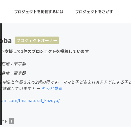
プロジェクトを掲載するには
プロジェクトをさがす
oba
プロジェクトオーナー
ターン
注目の新着プロジェクト
募集終了が近いプロ
3回支援して1件のプロジェクトを投稿しています
現在地：東京都
音楽
舞台・パフォーマンス
出身地：東京都
学生と年長さんの2児の母です。 ママと子どもをＨＡＰＰＹにする子どものナ
ゲーム・サービス開発
フード・飲食店
に邁進しています！ ー
もっと見る
書籍・雑誌出版
アニメ・漫画
ram.com/tina.natural_kazuyo/
チャレンジ
ビューティー・ヘルス
ェクト
1