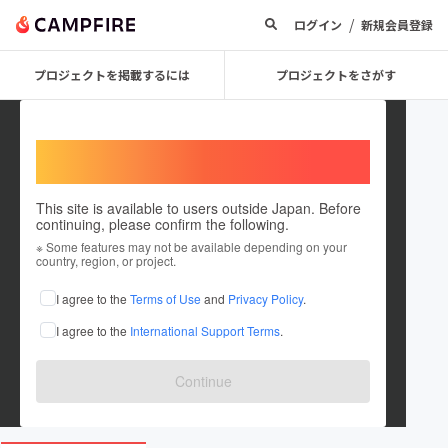
/
ログイン
新規会員登録
プロジェクトを掲載するには
プロジェクトをさがす
Welcome,
International users
This site is available to users outside Japan. Before
continuing, please confirm the following.
kbskyoto
※ Some features may not be available depending on your
country, region, or project.
プロジェクトオーナー
I agree to the
Terms of Use
and
Privacy Policy
.
これまでに1件のプロジェクトを投稿しています
I agree to the
International Support Terms
.
在住国：日本
現在地：京都府
出身国：日本
出身地：京都府
Continue
www.kbs-kyoto.co.jp/