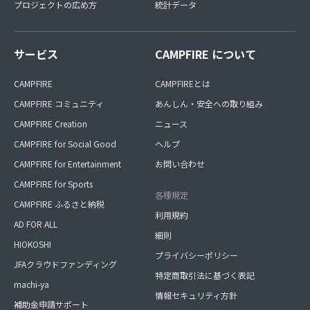
プロジェクトの広め方
統計データ
サービス
CAMPFIRE について
CAMPFIRE
CAMPFIREとは
CAMPFIRE コミュニティ
あんしん・安全への取り組み
CAMPFIRE Creation
ニュース
CAMPFIRE for Social Good
ヘルプ
CAMPFIRE for Entertainment
お問い合わせ
CAMPFIRE for Sports
各種規定
CAMPFIRE ふるさと納税
利用規約
AD FOR ALL
細則
HIOKOSHI
プライバシーポリシー
JFAクラウドファンディング
特定商取引法に基づく表記
machi-ya
情報セキュリティ方針
補助金申請サポート