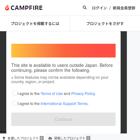
/
ログイン
新規会員登録
プロジェクトを掲載するには
プロジェクトをさがす
Welcome,
International users
This site is available to users outside Japan. Before
continuing, please confirm the following.
kbys164
※ Some features may not be available depending on your
country, region, or project.
プロジェクトオーナー
I agree to the
Terms of Use
and
Privacy Policy
.
これまでに2件のプロジェクトを投稿しています
I agree to the
International Support Terms
.
在住国：日本
現在地：岐阜県
出身国：日本
出身地：愛知県
Continue
支援した
プロジェクト
投稿した
プロジェクト
0
2