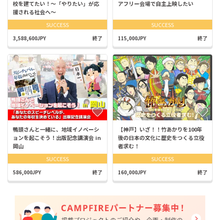
校を建てたい！～「やりたい」が応
アフリー会場で自主上映したい
援される社会へ～
SUCCESS
SUCCESS
3,588,600JPY
終了
115,000JPY
終了
鴨頭さんと一緒に、地域イノベーシ
【神戸】いざ！！竹あかりを100年
ョンを起こそう！出版記念講演会 in
後の日本の文化に歴史をつくる立役
岡山
者求む！
SUCCESS
SUCCESS
586,000JPY
終了
160,000JPY
終了