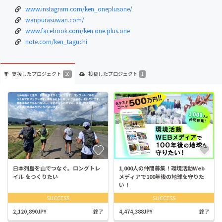
www.instagram.com/ken_oneplusone/
wanpurasuwan.com/
www.facebook.com/ken.one.plus.one
note.com/ken_taguchi
支援した
プロジェクト
投稿した
プロジェクト
10
1
日本列島を山でつなぐ。ロングトレ
1,000人の仲間募集！環境活動Web
イル をつくりたい
メディアで100年後の地球を守りた
い！
SUCCESS
SUCCESS
2,120,890JPY
終了
4,474,388JPY
終了