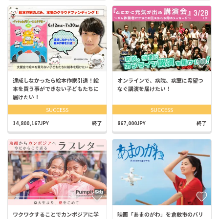
達成しなかったら絵本作家引退！絵
オンラインで、病院、病室に希望つ
本を買う事ができない子どもたちに
なぐ講演を届けたい！
届けたい！
SUCCESS
SUCCESS
14,800,167JPY
終了
867,000JPY
終了
ワクワクすることでカンボジアに学
映画「あまのがわ」を倉敷市のバリ