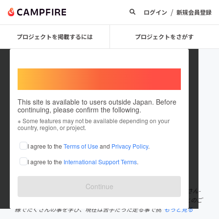
/
ログイン
新規会員登録
プロジェクトを掲載するには
プロジェクトをさがす
Welcome,
International users
This site is available to users outside Japan. Before
continuing, please confirm the following.
ken taguchi
※ Some features may not be available depending on your
country, region, or project.
プロジェクトオーナー
I agree to the
Terms of Use
and
Privacy Policy
.
これまでに10回支援して1件のプロジェクトを投稿しています
I agree to the
International Support Terms
.
在住国：日本
現在地：岡山県
出身国：日本
出身地：岡山県
Continue
岡山市しないで、予祝のワンプラスワン-心がワクワクする洋食屋さん-
を経営。自律神経失調症になったか事で人の温もりを知った。人とのご
縁でたくさんの事を学び、現在は苦手だった走る事で挑
もっと見る