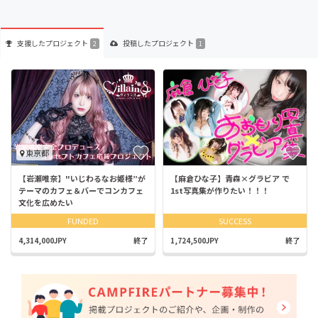
支援した
プロジェクト
投稿した
プロジェクト
2
1
東京都
【岩瀬唯奈】"いじわるなお姫様”が
【麻倉ひな子】青森×グラビア で
テーマのカフェ＆バーでコンカフェ
1st写真集が作りたい！！！
文化を広めたい
FUNDED
SUCCESS
4,314,000JPY
終了
1,724,500JPY
終了