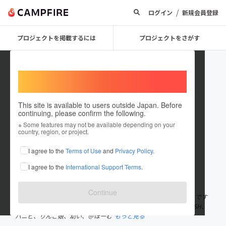
/
ログイン
新規会員登録
プロジェクトを掲載するには
プロジェクトをさがす
Welcome,
International users
This site is available to users outside Japan. Before
continuing, please confirm the following.
kenji31x
※ Some features may not be available depending on your
country, region, or project.
プロジェクトオーナー
I agree to the
Terms of Use
and
Privacy Policy
.
これまでに2回支援して1件のプロジェクトを投稿しています
I agree to the
International Support Terms
.
在住国：未設定
出身国：未設定
Continue
小明公認「秋葉のおとうと」で「クソＤＤ 」【Kenji31】ことＫＪです
(^^) アイドル、特撮、雑貨好き！ももクロ、でんぱ、新旧BiS、BiSH、
バニビ、りんご娘、幼い、＠ほーむ
もっと見る