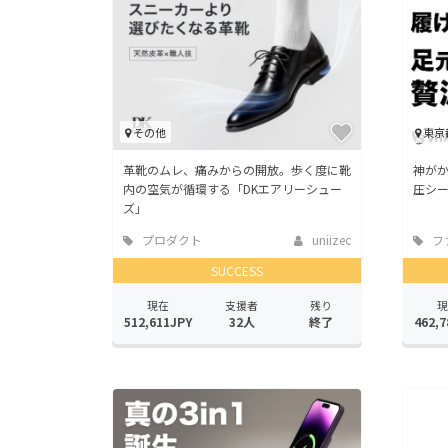
その他
東京
革靴のムレ、痛みからの開放。歩く度に靴
神がか
内の空気が循環する「DKエアリーシュー
圧シー
ズ」
プロダクト
uniizec
フ
SUCCESS
現在
支援者
残り
現
512,611JPY
32人
終了
462,7