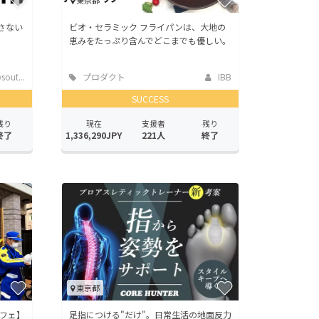
東京都
らさない
ビオ・セラミック フライパンは、大地の
恵みをたっぷり含んでどこまでも優しい。
out...
プロダクト
IBB
SUCCESS
残り
現在
支援者
残り
終了
1,336,290JPY
221人
終了
東京都
フェ】
足指につける"だけ"。日常生活の地面反力