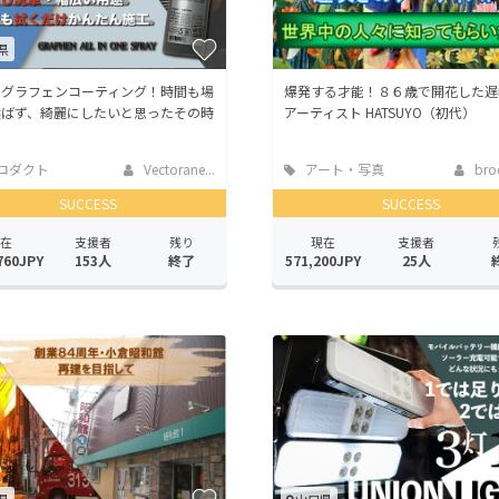
県
しグラフェンコーティング！時間も場
爆発する才能！８６歳で開花した遅
選ばず、綺麗にしたいと思ったその時
アーティスト HATSUYO（初代）
ロダクト
Vectorane...
アート・写真
bro
SUCCESS
SUCCESS
在
支援者
残り
現在
支援者
760JPY
153人
終了
571,200JPY
25人