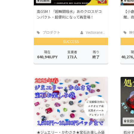
兵庫県
福岡
高GSM！「超瞬間吸水」あのクロスがコ
【小
ンパクト・超便利になって再登場！
館、
プロダクト
Vectorane...
映
SUCCESS
現在
支援者
残り
現
640,940JPY
173人
終了
40,276
奈良
★ジュエリー・かわさき★宝石お楽しみ袋
処分