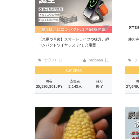
京都
【充電の革命】スマートライフの味方、超
蓮久寺
コンパクトワイヤレス 3in1 充電器
テクノロジー・
redbean_j...
ソ
ガジェット
ッド
SUCCESS
現在
支援者
残り
現
25,295,801JPY
2,143人
終了
27,649