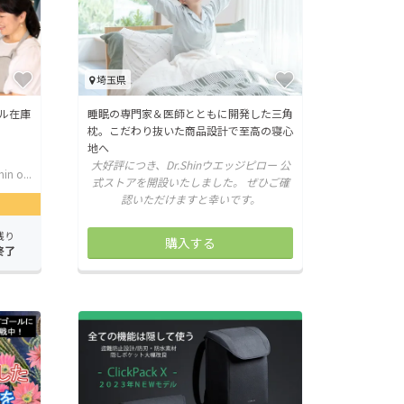
埼玉県
ル在庫
睡眠の専門家＆医師とともに開発した三角
枕。こだわり抜いた商品設計で至高の寝心
地へ
大好評につき、Dr.Shinウエッジピロー 公
in o...
式ストアを開設いたしました。 ぜひご確
認いただけますと幸いです。
残り
購入する
終了