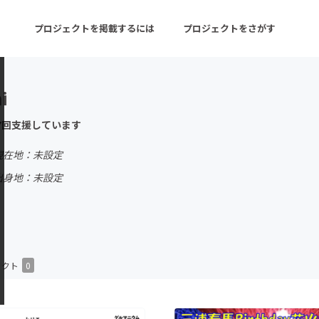
プロジェクトを掲載するには
プロジェクトをさがす
i
ターン
注目の新着プロジェクト
募集終了が近いプロ
7回支援しています
現在地：未設定
音楽
舞台・パフォーマンス
出身地：未設定
ゲーム・サービス開発
フード・飲食店
書籍・雑誌出版
アニメ・漫画
チャレンジ
ビューティー・ヘルス
ェクト
0