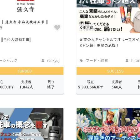
府
東京都
 ||令和大改修工事||
企業の大キャンセルでオリーブオイ
3トン超！廃棄の危機！
ーシャルグ
renkyuji
フード・飲食
hirom
店
FUNDED
SUCCESS
在
支援者
残り
現在
支援者
,000JPY
1,842人
終了
5,333,666JPY
560人