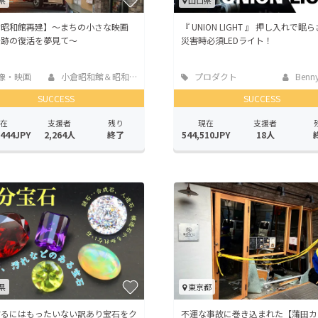
県
山口県
倉昭和館再建】～まちの小さな映画
『 UNION LIGHT 』 押し入れで眠
奇跡の復活を夢見て～
災害時必須LEDライト！
像・映画
小倉昭和館＆昭和館...
プロダクト
Bennys
SUCCESS
SUCCESS
在
支援者
残り
現在
支援者
,444JPY
2,264人
終了
544,510JPY
18人
県
東京都
するにはもったいない訳あり宝石をク
不運な事故に巻き込まれた【蒲田カ