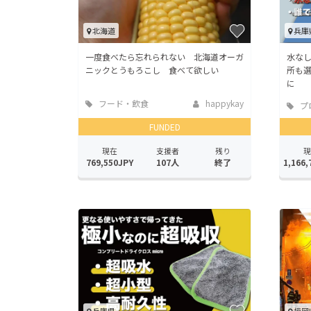
北海道
兵庫
一度食べたら忘れられない 北海道オーガ
水な
ニックとうもろこし 食べて欲しい
所も
に
フード・飲食
happykay
プ
店
FUNDED
現在
支援者
残り
現
769,550JPY
107人
終了
1,166,