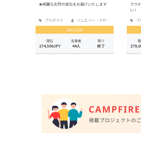
★綺麗な天然の宝石をお届けいたします
ラウ
い！
プロダクト
ジュエリー・かわさき
プ
SUCCESS
現在
支援者
残り
現
274,500JPY
44人
終了
279,0