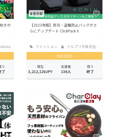
東京都
咲きの
【2023年版】防刃・盗難防止バッグがさ
らにアップデート ClickPack X
okruns
ファッション
イルプリモ株式会社
SUCCESS
残り
現在
支援者
残り
終了
3,212,120JPY
136人
終了