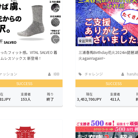
CAMPFIRE for Social Good
CAMPFIRE Creation
CAMPFIREふるさと納税
machi-ya
コミュニティ
都
滋賀県
ったフィット感。VITAL SALVEO 着
三浦春馬Birthday花火2024in琵琶
ムレスソックス 新登場！
火again!again!~
ァッション
IBB
チャレンジ
haruh
SUCCESS
SUCCESS
在
支援者
残り
現在
支援者
81JPY
153人
終了
3,452,700JPY
411人