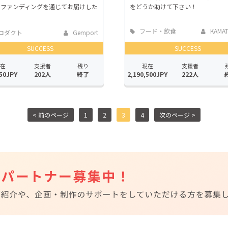
ドファンディングを通じてお届けした
をどうか助けて下さい！
フード・飲食
KAMAT
ロダクト
Gemport
店
SUCCESS
SUCCESS
在
支援者
残り
現在
支援者
50JPY
202人
終了
2,190,500JPY
222人
< 前のページ
1
2
3
4
次のページ >