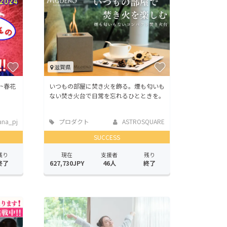
滋賀県
湖~春花
いつもの部屋に焚き火を飾る。煙も匂いも
ない焚き火台で日常を忘れるひとときを。
ana_pj
プロダクト
ASTROSQUARE
SUCCESS
残り
現在
支援者
残り
終了
627,730JPY
46人
終了