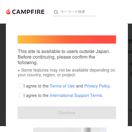
Welcome,
International users
kerokum
人気のプロジェクト
注目のリ
This site is available to users outside Japan.
これまでに8
Before continuing, please confirm the
following.
在住国：日本
※ Some features may not be available depending on
アート・写真
出身国：日本
your country, region, or project.
テクノロジー・ガジェット
I agree to the
Terms of Use
and
Privacy Policy
.
I agree to the
International Support Terms
.
映像・映画
ビジネス・起業
支援した
プロジェクト
87
投稿した
プロジ
Continue
まちづくり・地域活性化