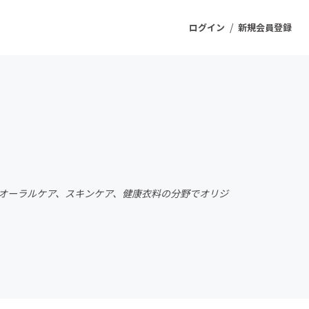
/
ログイン
新規会員登録
ジェクト
もうすぐ公開されます
プロダクト
と、オーラルケア、スキンケア、健康衣料の分野でオリジ
ファッション
スポーツ
ケア
ソーシャルグッド