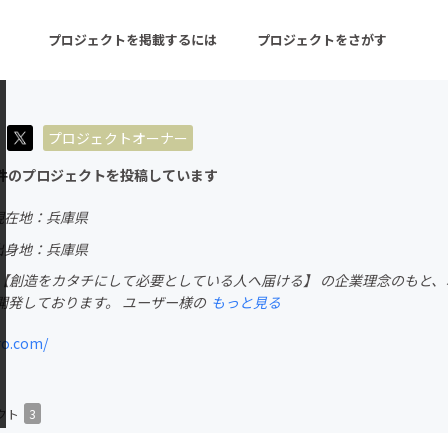
プロジェクトを掲載するには
プロジェクトをさがす
プロジェクトオーナー
ターン
注目の新着プロジェクト
募集終了が近いプロ
件のプロジェクトを投稿しています
現在地：兵庫県
音楽
舞台・パフォーマンス
出身地：兵庫県
創業 【創造をカタチにして必要としている人へ届ける】 の企業理念のも
ゲーム・サービス開発
フード・飲食店
開発しております。 ユーザー様の
もっと見る
書籍・雑誌出版
アニメ・漫画
ro.com/
チャレンジ
ビューティー・ヘルス
クト
3