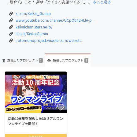
増やす」こと！ 夢は「たくさん友達つくる！」こ
もっと見る
x.com/Keikai_Gumin
www.youtube.com/channel/UCpQ042HLlA-p...
keikaichan.stars.ne.jp/
lit.link/KeikaiGumin
irotomonoproject.wixsite.com/website
支援した
プロジェクト
投稿した
プロジェクト
0
1
活動10周年を記念した3Dリアルワン
マンライブを開催！
SUCCESS