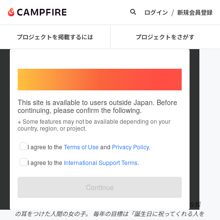
/
ログイン
新規会員登録
プロジェクトを掲載するには
プロジェクトをさがす
Welcome,
International users
This site is available to users outside Japan. Before
continuing, please confirm the following.
警戒ブロオドキャストCHERRY3D
※ Some features may not be available depending on your
country, region, or project.
ライブプロジェクト
I agree to the
Terms of Use
and
Privacy Policy
.
プロジェクトオーナー
I agree to the
International Support Terms
.
これまでに1件のプロジェクトを投稿しています
在住国：日本
現在地：東京都
Continue
出身国：日本
出身地：未設定
悔いなき人生を謳歌するためVRの世界に飛び込んだ、 好奇心旺盛な狐
の耳をつけた人間の女の子。 毎年の目標は「誕生日に祝ってくれる人を