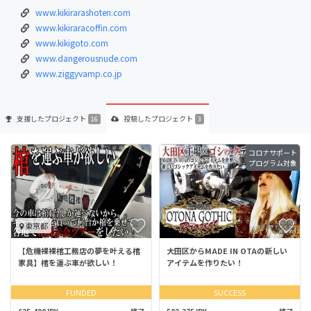
www.kikirarashoten.com
www.kikiraracoffin.com
www.kikigoto.com
www.dangerousnude.com
www.ziggyvamp.co.jp
支援した
プロジェクト
投稿した
プロジェクト
16
3
コロナサポート
プログラム対象
東京都
【危機裸裸棺工務店の夢を叶える棺
大田区からMADE IN OTAの新しい
家具】棺を運ぶ車が欲しい！
アイテムを作りたい！
FUNDED
SUCCESS