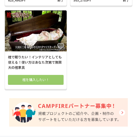
625,490JPY
終了
503,275JPY
終了
棺で眠りたい！インテリアとしても
使える！使い方はあなた次第で無限
大の棺家具
棺を購入したい！