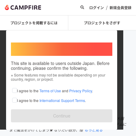
/
ログイン
新規会員登録
プロジェクトを掲載するには
プロジェクトをさがす
Welcome,
International users
This site is available to users outside Japan. Before
continuing, please confirm the following.
kiki goto
※ Some features may not be available depending on your
country, region, or project.
プロジェクトオーナー
I agree to the
Terms of Use
and
Privacy Policy
.
これまでに16回支援して3件のプロジェクトを投稿しています
I agree to the
International Support Terms
.
在住国：日本
現在地：東京都
出身国：日本
出身地：東京都
Continue
東京都品川区 八潮出身 大田区 東京都立羽田高校 美術科卒業 大田
区代表ゴシッククデザイナー 後藤きき 日常、誰でも使うアイテムに
まで魔法をかけてしまう★ なりたい自分、理
もっと見る