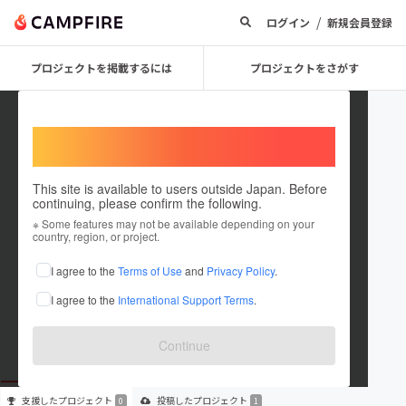
/
ログイン
新規会員登録
プロジェクトを掲載するには
プロジェクトをさがす
Welcome,
International users
This site is available to users outside Japan. Before
continuing, please confirm the following.
kimuramachiko
※ Some features may not be available depending on your
country, region, or project.
プロジェクトオーナー
I agree to the
Terms of Use
and
Privacy Policy
.
これまでに1件のプロジェクトを投稿しています
I agree to the
International Support Terms
.
在住国：未設定
出身国：未設定
Continue
支援した
プロジェクト
投稿した
プロジェクト
0
1