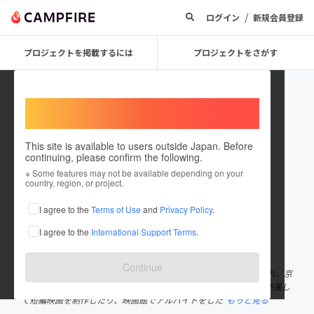
/
ログイン
新規会員登録
プロジェクトを掲載するには
プロジェクトをさがす
Welcome,
International users
This site is available to users outside Japan. Before
continuing, please confirm the following.
kinderkyoto
※ Some features may not be available depending on your
country, region, or project.
プロジェクトオーナー
I agree to the
Terms of Use
and
Privacy Policy
.
これまでに3件のプロジェクトを投稿しています
I agree to the
International Support Terms
.
在住国：日本
現在地：京都府
出身国：日本
出身地：京都府
Continue
NPO法人キンダーフィルムフェスト・きょうと理事長。 京都生まれ、京
都育ち。学生時代から映画をよく観るようになり、映画研究部に所属し
て短編映画を制作したり、映画館でアルバイトをした
もっと見る