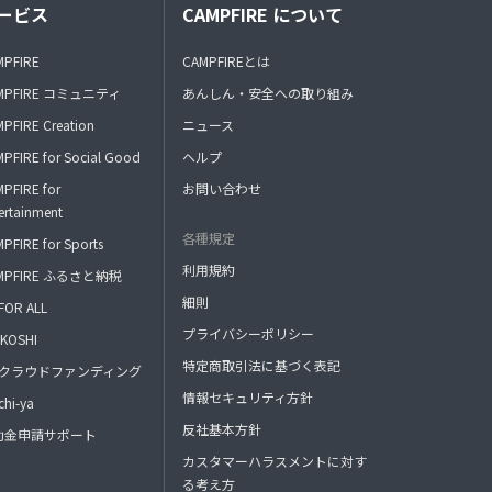
ービス
CAMPFIRE について
MPFIRE
CAMPFIREとは
MPFIRE コミュニティ
あんしん・安全への取り組み
PFIRE Creation
ニュース
PFIRE for Social Good
ヘルプ
PFIRE for
お問い合わせ
ertainment
各種規定
PFIRE for Sports
利用規約
MPFIRE ふるさと納税
細則
FOR ALL
プライバシーポリシー
KOSHI
特定商取引法に基づく表記
FAクラウドファンディング
情報セキュリティ方針
hi-ya
反社基本方針
助金申請サポート
カスタマーハラスメントに対す
る考え方