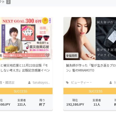
クト
2
CAMPFIRE for Social Good
CAMPFIRE Creation
CAMPFIREふるさと納税
machi-ya
コミュニティ
県
福岡県
と被災地応援と11月22日出版『モ
鍼灸師が作った「髪が生き返るプロ
ヤしない考え方』出版記念感謝イベン
ン」髪のMINAMOTO
籍・雑誌出
tanakayos...
ビューティー・
l
ヘルスケア
SUCCESS
SUCCESS
在
支援者
残り
現在
支援者
500JPY
221人
終了
192,380JPY
11人