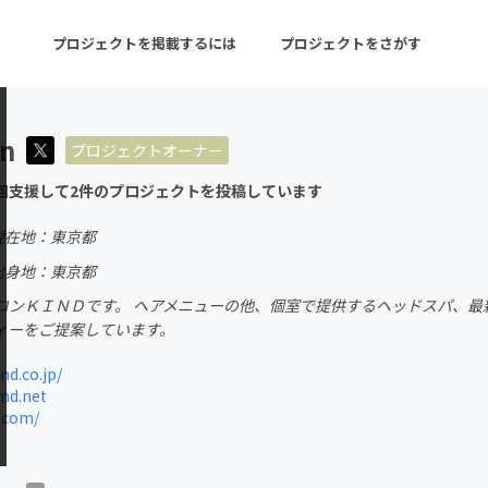
プロジェクトを掲載するには
プロジェクトをさがす
on
プロジェクトオーナー
ターン
注目の新着プロジェクト
募集終了が近いプロ
回支援して2件のプロジェクトを投稿しています
現在地：東京都
音楽
舞台・パフォーマンス
出身地：東京都
ロンＫＩＮＤです。 ヘアメニューの他、個室で提供するヘッドスパ、最
ゲーム・サービス開発
フード・飲食店
ィーをご提案しています。
書籍・雑誌出版
アニメ・漫画
nd.co.jp/
nd.net
チャレンジ
ビューティー・ヘルス
.com/