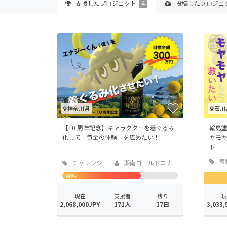
支援した
プロジェクト
4
投稿した
プロジェ
神奈川県
石川
【10 周年記念】キャラクターを着ぐるみ
輪島塗
化して「黄金の体験」を広めたい！
ヤモ
ト
書
チャレンジ
湘南ゴールドエナジ...
版
68%
現在
支援者
残り
現
2,068,000JPY
171人
17日
3,033,