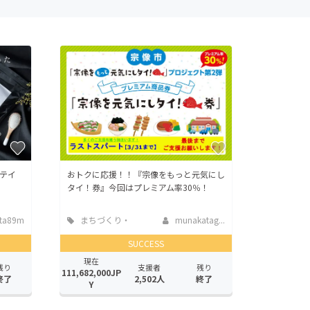
テイ
おトクに応援！！『宗像をもっと元気にし
タイ！券』今回はプレミアム率30％！
ita89m
まちづくり・
munakatag...
地域活性化
SUCCESS
現在
残り
支援者
残り
111,682,000JP
終了
2,502人
終了
Y