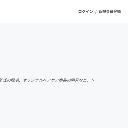
/
ログイン
新規会員登録
ジェクト
もうすぐ公開されます
プロダクト
新式の脱毛、オリジナルヘアケア商品の開発など、ト
ファッション
スポーツ
ケア
ソーシャルグッド