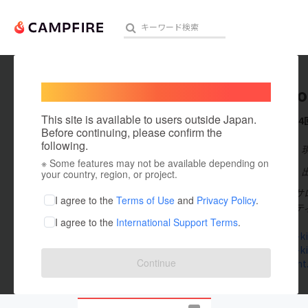
Welcome,
International users
kindsal
人気のプロジェクト
注目のリ
This site is available to users outside Japan.
これまでに4
Before continuing, please confirm the
following.
在住国：日本
※ Some features may not be available depending on
アート・写真
出身国：日本
your country, region, or project.
南青山のヘアサ
テクノロジー・ガジェット
I agree to the
Terms of Use
and
Privacy Policy
.
ータルビューテ
I agree to the
International Support Terms
.
映像・映画
www.hair-ki
www.hair-ki
ビジネス・起業
Continue
kind-mgmt
まちづくり・地域活性化