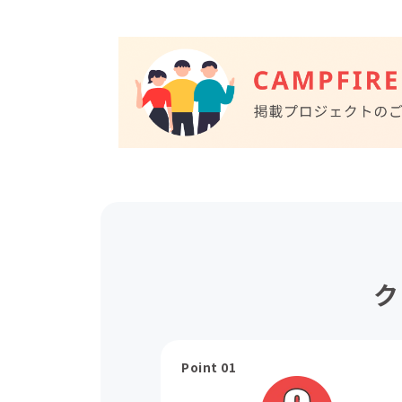
ク
Point 01