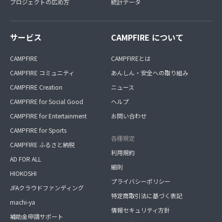
プロジェクトの広め方
統計データ
サービス
CAMPFIRE について
CAMPFIRE
CAMPFIREとは
CAMPFIRE コミュニティ
あんしん・安全への取り組み
CAMPFIRE Creation
ニュース
CAMPFIRE for Social Good
ヘルプ
CAMPFIRE for Entertainment
お問い合わせ
CAMPFIRE for Sports
各種規定
CAMPFIRE ふるさと納税
利用規約
AD FOR ALL
細則
HIOKOSHI
プライバシーポリシー
JFAクラウドファンディング
特定商取引法に基づく表記
machi-ya
情報セキュリティ方針
補助金申請サポート