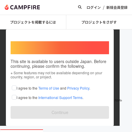
/
ログイン
新規会員登録
プロジェクトを掲載するには
プロジェクトをさがす
Welcome,
International users
This site is available to users outside Japan. Before
continuing, please confirm the following.
kinostartnet
※ Some features may not be available depending on your
country, region, or project.
在住国：ロシア連邦
I agree to the
Terms of Use
and
Privacy Policy
.
出身国：ロシア連邦
I agree to the
International Support Terms
.
Для зрителя, который любит порядок в каталоге, важны не толь
ко свежие премьеры, но и понят
もっと見る
Continue
kinostart.net