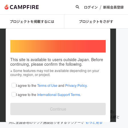
/
ログイン
新規会員登録
プロジェクトを掲載するには
プロジェクトをさがす
Welcome,
International users
This site is available to users outside Japan. Before
continuing, please confirm the following.
kinosuke_shimanoSauna
※ Some features may not be available depending on your
country, region, or project.
プロジェクトオーナー
I agree to the
Terms of Use
and
Privacy Policy
.
これまでに1回支援して1件のプロジェクトを投稿しています
I agree to the
International Support Terms
.
在住国：日本
現在地：愛知県
出身国：日本
出身地：愛知県
Continue
愛知県知多半島の東の海に浮かぶ離島、日間賀島にて島宿 「きの助」
を経営しております。 若旦那の鈴木雄太郎です。 宿の若女将である嫁と
共に全国各地のサウナ施設巡りをするサウナーで
もっと見る