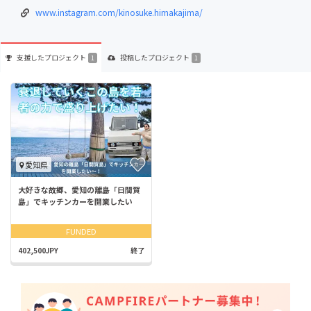
www.instagram.com/kinosuke.himakajima/
支援した
プロジェクト
投稿した
プロジェクト
1
1
愛知県
大好きな故郷、愛知の離島「日間賀
島」でキッチンカーを開業したい
FUNDED
402,500JPY
終了