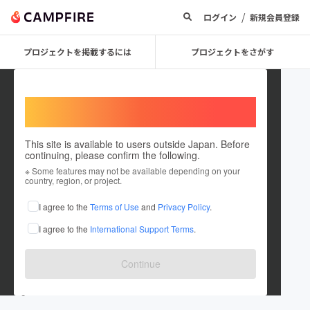
/
ログイン
新規会員登録
プロジェクトを掲載するには
プロジェクトをさがす
Welcome,
International users
This site is available to users outside Japan. Before
continuing, please confirm the following.
kirayoru
※ Some features may not be available depending on your
country, region, or project.
プロジェクトオーナー
I agree to the
Terms of Use
and
Privacy Policy
.
これまでに1件のプロジェクトを投稿しています
I agree to the
International Support Terms
.
在住国：日本
現在地：未設定
出身国：日本
出身地：未設定
Continue
www.openrec.tv/user/kirayoru
kiranomahou.net