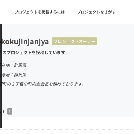
プロジェクトを掲載するには
プロジェクトをさがす
kokujinjanjya
プロジェクトオーナー
ターン
注目の新着プロジェクト
募集終了が近いプロ
件のプロジェクトを投稿しています
現在地：群馬県
音楽
舞台・パフォーマンス
出身地：群馬県
田町の２丁目の町内会会長を務めております。
ゲーム・サービス開発
フード・飲食店
書籍・雑誌出版
アニメ・漫画
チャレンジ
ビューティー・ヘルス
クト
1