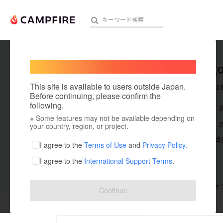
Welcome,
International users
kiryu_go
人気のプロジェクト
注目のリ
This site is available to users outside Japan.
これまでに1
Before continuing, please confirm the
following.
在住国：日本
※ Some features may not be available depending on
アート・写真
出身国：日本
your country, region, or project.
群馬県桐生市梅
テクノロジー・ガジェット
I agree to the
Terms of Use
and
Privacy Policy
.
I agree to the
International Support Terms
.
映像・映画
ビジネス・起業
支援した
プロジェクト
0
投稿した
プロジェ
Continue
まちづくり・地域活性化