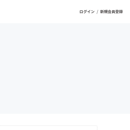
/
ログイン
新規会員登録
ジェクト
もうすぐ公開されます
プロダクト
ファッション
スポーツ
ケア
ソーシャルグッド