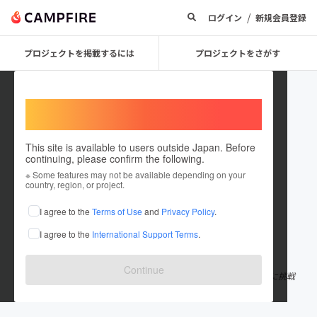
/
ログイン
新規会員登録
プロジェクトを掲載するには
プロジェクトをさがす
Welcome,
International users
This site is available to users outside Japan. Before
continuing, please confirm the following.
kkken
※ Some features may not be available depending on your
country, region, or project.
プロジェクトオーナー
I agree to the
Terms of Use
and
Privacy Policy
.
これまでに1件のプロジェクトを投稿しています
I agree to the
International Support Terms
.
在住国：日本
現在地：大阪府
出身国：日本
出身地：大阪府
Continue
20歳大学三年生の河合健一と申します！ なんでもやってみることに挑戦
中です。