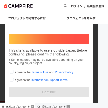
/
ログイン
新規会員登録
プロジェクトを掲載するには
プロジェクトをさがす
Welcome,
International users
This site is available to users outside Japan. Before
continuing, please confirm the following.
kodomoterasu
※ Some features may not be available depending on your
country, region, or project.
プロジェクトオーナー
I agree to the
Terms of Use
and
Privacy Policy
.
これまでに1件のプロジェクトを投稿しています
I agree to the
International Support Terms
.
在住国：未設定
出身国：未設定
Continue
支援した
プロジェクト
投稿した
プロジェクト
0
1