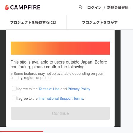
/
ログイン
新規会員登録
プロジェクトを掲載するには
プロジェクトをさがす
Welcome,
International users
This site is available to users outside Japan. Before
continuing, please confirm the following.
弘学館高校生徒会
※ Some features may not be available depending on your
country, region, or project.
プロジェクトオーナー
I agree to the
Terms of Use
and
Privacy Policy
.
これまでに1件のプロジェクトを投稿しています
I agree to the
International Support Terms
.
在住国：日本
現在地：佐賀県
出身国：日本
出身地：佐賀県
Continue
www.kogakukan.ac.jp/