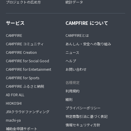
プロジェクトの広め方
統計データ
サービス
CAMPFIRE について
CAMPFIRE
CAMPFIREとは
CAMPFIRE コミュニティ
あんしん・安全への取り組み
CAMPFIRE Creation
ニュース
CAMPFIRE for Social Good
ヘルプ
CAMPFIRE for Entertainment
お問い合わせ
CAMPFIRE for Sports
各種規定
CAMPFIRE ふるさと納税
利用規約
AD FOR ALL
細則
HIOKOSHI
プライバシーポリシー
JFAクラウドファンディング
特定商取引法に基づく表記
machi-ya
情報セキュリティ方針
補助金申請サポート