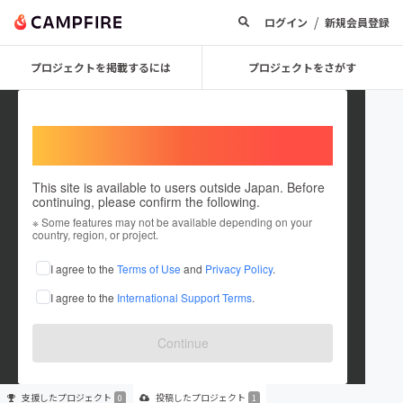
/
ログイン
新規会員登録
プロジェクトを掲載するには
プロジェクトをさがす
Welcome,
International users
This site is available to users outside Japan. Before
continuing, please confirm the following.
koge0301
※ Some features may not be available depending on your
country, region, or project.
プロジェクトオーナー
I agree to the
Terms of Use
and
Privacy Policy
.
これまでに1件のプロジェクトを投稿しています
I agree to the
International Support Terms
.
在住国：日本
現在地：未設定
出身国：日本
出身地：未設定
Continue
支援した
プロジェクト
投稿した
プロジェクト
0
1