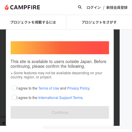
/
ログイン
新規会員登録
プロジェクトを掲載するには
プロジェクトをさがす
Welcome,
International users
This site is available to users outside Japan. Before
continuing, please confirm the following.
koikepaisenn
※ Some features may not be available depending on your
country, region, or project.
これまでに1回支援しています
I agree to the
Terms of Use
and
Privacy Policy
.
在住国：未設定
I agree to the
International Support Terms
.
出身国：未設定
Continue
支援した
プロジェクト
投稿した
プロジェクト
1
0