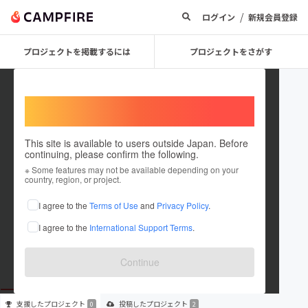
/
ログイン
新規会員登録
プロジェクトを掲載するには
プロジェクトをさがす
Welcome,
International users
This site is available to users outside Japan. Before
continuing, please confirm the following.
koji01101122
※ Some features may not be available depending on your
country, region, or project.
プロジェクトオーナー
I agree to the
Terms of Use
and
Privacy Policy
.
これまでに2件のプロジェクトを投稿しています
I agree to the
International Support Terms
.
在住国：未設定
出身国：未設定
Continue
支援した
プロジェクト
投稿した
プロジェクト
0
2