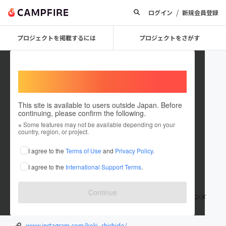
/
ログイン
新規会員登録
プロジェクトを掲載するには
プロジェクトをさがす
Welcome,
International users
This site is available to users outside Japan. Before
continuing, please confirm the following.
koki_shishido
※ Some features may not be available depending on your
country, region, or project.
プロジェクトオーナー
I agree to the
Terms of Use
and
Privacy Policy
.
これまでに2回支援して7件のプロジェクトを投稿しています
I agree to the
International Support Terms
.
在住国：インド
出身国：日本
出身地：石川県
Continue
26歳起業家/ インド人向けインフルエンサー/ 日本最大ベジタリアンメ
ディア VEG MAPS (ベジマップ) 運営
www.instagram.com/koki_shishido/