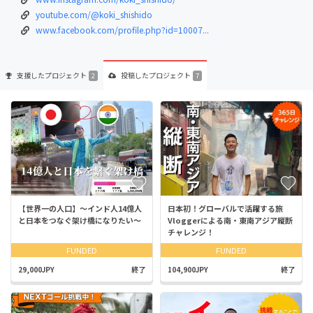
youtube.com/@koki_shishido
www.facebook.com/profile.php?id=10007...
支援した
プロジェクト
投稿した
プロジェクト
2
7
【世界一の人口】～インド人14億人
日本初！グローバルで活躍する旅
と日本をつなぐ架け橋になりたい～
Vloggerによる南・東南アジア縦断
チャレンジ！
FUNDED
FUNDED
29,000JPY
終了
104,900JPY
終了