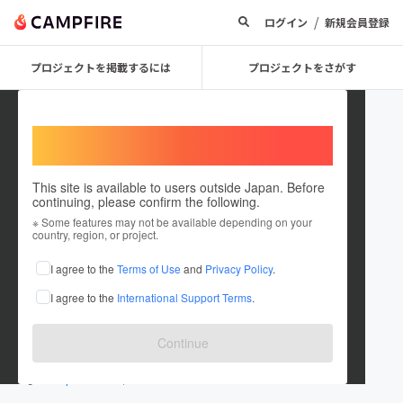
/
ログイン
新規会員登録
プロジェクトを掲載するには
プロジェクトをさがす
Welcome,
International users
This site is available to users outside Japan. Before
continuing, please confirm the following.
kokka_vision
※ Some features may not be available depending on your
country, region, or project.
プロジェクトオーナー
I agree to the
Terms of Use
and
Privacy Policy
.
これまでに1件のプロジェクトを投稿しています
I agree to the
International Support Terms
.
在住国：日本
現在地：東京都
出身国：日本
出身地：東京都
Continue
www.kokka-vision.jp/
md.plansk.com/