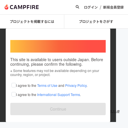
/
ログイン
新規会員登録
プロジェクトを掲載するには
プロジェクトをさがす
Welcome,
International users
This site is available to users outside Japan. Before
continuing, please confirm the following.
kosakurfcmishima
※ Some features may not be available depending on your
country, region, or project.
プロジェクトオーナー
I agree to the
Terms of Use
and
Privacy Policy
.
これまでに1回支援して1件のプロジェクトを投稿しています
I agree to the
International Support Terms
.
在住国：日本
現在地：静岡県
出身国：日本
出身地：愛知県
Continue
愛知県出身の大学三年生 ディズニーと音楽フェスをこよなく愛する21歳
です！ 静岡県三島市在住