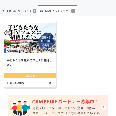
支援した
プロジェクト
投稿した
プロジェクト
1
1
静岡県
子どもたちを無料でフェスに招待し
たい
SUCCESS
1,011,500JPY
終了