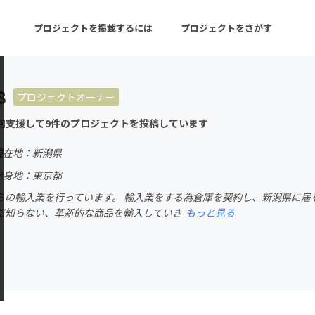
プロジェクトを掲載するには
プロジェクトをさがす
8
プロジェクトオーナー
ターン
注目の新着プロジェクト
募集終了が近いプロ
回支援して9件のプロジェクトを投稿しています
現在地：新潟県
音楽
舞台・パフォーマンス
出身地：東京都
らの輸入業を行っています。 輸入業をする為倉庫を契約し、新潟県に居
ゲーム・サービス開発
フード・飲食店
だ知らない、革新的な商品を輸入していき
もっと見る
書籍・雑誌出版
アニメ・漫画
チャレンジ
ビューティー・ヘルス