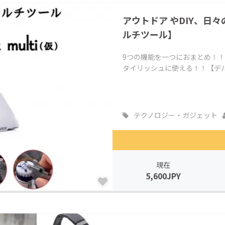
CAMPFIRE for Social Good
CAMPFIRE Creation
アウトドア やDIY、日
CAMPFIREふるさと納税
machi-ya
コミュニティ
ルチツール】
9つの機能を一つにおまとめ！
タイリッシュに使える！！【デ
テクノロジー・ガジェット
現在
5,600JPY