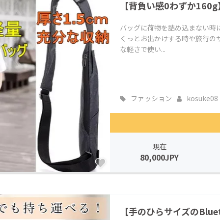
【背負い感0わずか160g】新
バッグに荷物を詰め込まない時
くっとお出かけする時や旅行の
な軽さで使い...
ファッション
kosuke08
現在
80,000JPY
【手のひらサイズのBluet