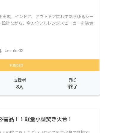
量を実現。インドア、アウトドア問わずあらゆるシー
ト設計ながら、全方位フルレンジスピーカーを装備
kosuke08
FUNDED
支援者
残り
8人
終了
必需品！！軽量小型焚き火台！
ドアの際にちょうどいいサイズの焚火台の登場で