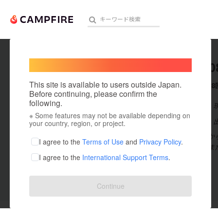
Welcome,
International users
kosuke0
人気のプロジェクト
注目のリ
This site is available to users outside Japan.
これまでに8
Before continuing, please confirm the
following.
在住国：日本
※ Some features may not be available depending on
アート・写真
出身国：日本
your country, region, or project.
主にアジア圏か
テクノロジー・ガジェット
I agree to the
Terms of Use
and
Privacy Policy
.
き、日本人がま
I agree to the
International Support Terms
.
映像・映画
ビジネス・起業
Continue
投稿した
プロジェクト
9
まちづくり・地域活性化