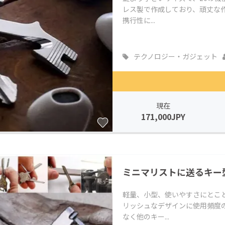
レス製で作成しており、頑丈な作
携行性に...
テクノロジー・ガジェット
現在
171,000JPY
ミニマリストに送るキー
軽量、小型、使いやすさにとこ
リッシュなデザインに使用頻度
なく他のキー...