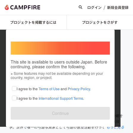
/
ログイン
新規会員登録
プロジェクトを掲載するには
プロジェクトをさがす
Welcome,
International users
This site is available to users outside Japan. Before
continuing, please confirm the following.
弓道写真家 奥野浩次
※ Some features may not be available depending on your
country, region, or project.
プロジェクトオーナー
I agree to the
Terms of Use
and
Privacy Policy
.
これまでに1件のプロジェクトを投稿しています
I agree to the
International Support Terms
.
在住国：日本
現在地：東京都
出身国：未設定
Continue
三重県出身。父親の仕事の関係でアメリカ合衆国オハイオ州で幼少期を
過ごす。専門学校や写真に関連する企業等での在籍はなく、写真は独
学。世界で唯一の弓道写真家として弓道の普及活動を行って
もっと見る