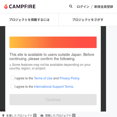
/
ログイン
新規会員登録
プロジェクトを掲載するには
プロジェクトをさがす
Welcome,
International users
This site is available to users outside Japan. Before
continuing, please confirm the following.
kt1343002
※ Some features may not be available depending on your
country, region, or project.
プロジェクトオーナー
I agree to the
Terms of Use
and
Privacy Policy
.
これまでに1件のプロジェクトを投稿しています
I agree to the
International Support Terms
.
在住国：未設定
出身国：未設定
Continue
支援した
プロジェクト
投稿した
プロジェクト
0
1