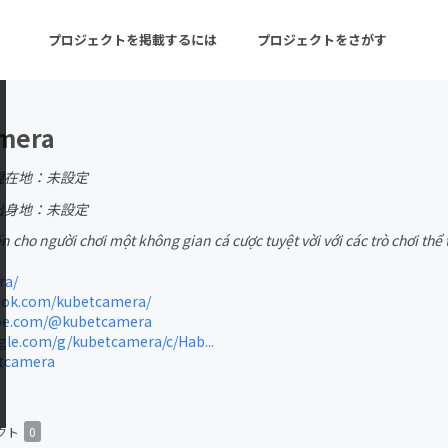
プロジェクトを掲載するには
プロジェクトをさがす
mera
ターン
注目の新着プロジェクト
募集終了が近いプロ
現在地：未設定
出身地：未設定
cho người chơi một không gian cá cược tuyệt vời với các trò chơi thể
音楽
舞台・パフォーマンス
ra/
ゲーム・サービス開発
フード・飲食店
ok.com/kubetcamera/
be.com/@kubetcamera
書籍・雑誌出版
アニメ・漫画
le.com/g/kubetcamera/c/Hab...
tcamera
チャレンジ
ビューティー・ヘルス
クト
0