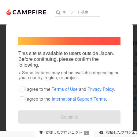
Welcome,
International users
kubetca
人気のプロジェクト
注目のリ
This site is available to users outside Japan.
在住国：日本
Before continuing, please confirm the
出身国：日本
following.
※ Some features may not be available depending on
KUBET mang đến 
アート・写真
your country, region, or project.
kubet.came
テクノロジー・ガジェット
I agree to the
Terms of Use
and
Privacy Policy
.
www.facebo
www.youtu
I agree to the
International Support Terms
.
映像・映画
groups.goog
x.com/kube
ビジネス・起業
Continue
まちづくり・地域活性化
支援した
プロジェクト
0
投稿した
プロジェ