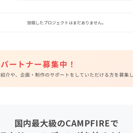
CAMPFIRE for Social Good
CAMPFIRE Creation
CAMPFIREふるさと納税
machi-ya
コミュニティ
投稿したプロジェクトはまだありません。
国内最大級のCAMPFIREで