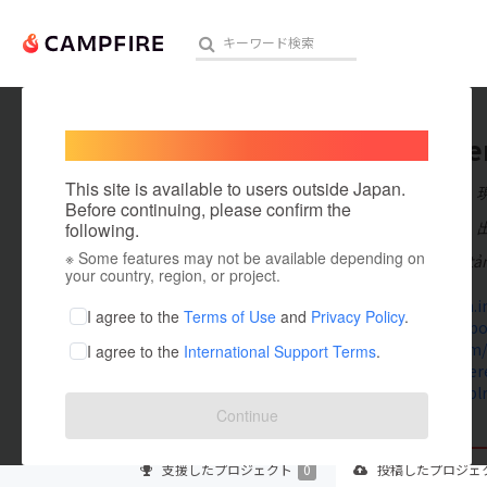
Welcome,
International users
kubetge
人気のプロジェクト
注目のリ
This site is available to users outside Japan.
在住国：日本
Before continuing, please confirm the
出身国：日本
following.
※ Some features may not be available depending on
Kubet là nền tản
アート・写真
your country, region, or project.
kubet.gen.i
テクノロジー・ガジェット
I agree to the
Terms of Use
and
Privacy Policy
.
www.facebo
www.x.com/
I agree to the
International Support Terms
.
映像・映画
www.pinter
www.tumblr
ビジネス・起業
Continue
まちづくり・地域活性化
支援した
プロジェクト
0
投稿した
プロジェ