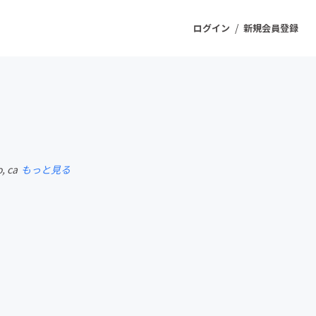
/
ログイン
新規会員登録
ジェクト
もうすぐ公開されます
, ca
もっと見る
プロダクト
ファッション
スポーツ
ケア
ソーシャルグッド