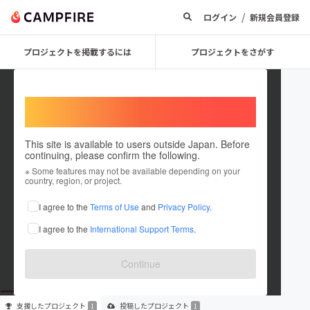
/
ログイン
新規会員登録
プロジェクトを掲載するには
プロジェクトをさがす
Welcome,
International users
This site is available to users outside Japan. Before
continuing, please confirm the following.
kuma250
※ Some features may not be available depending on your
country, region, or project.
プロジェクトオーナー
I agree to the
Terms of Use
and
Privacy Policy
.
これまでに1回支援して1件のプロジェクトを投稿しています
I agree to the
International Support Terms
.
在住国：未設定
出身国：未設定
Continue
支援した
プロジェクト
投稿した
プロジェクト
1
1