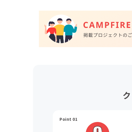
ク
Point 01