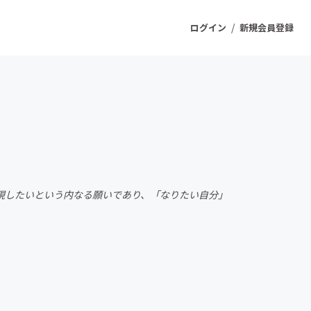
/
ログイン
新規会員登録
ジェクト
もうすぐ公開されます
プロダクト
現したいという内なる願いであり、「なりたい自分」
ファッション
スポーツ
ケア
ソーシャルグッド