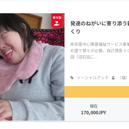
CAMPFIRE for Social Good
CAMPFIRE Creation
CAMPFIREふるさと納税
machi-ya
コミュニティ
発達のねがいに寄り添う
くり
来年度中に障害福祉サービス事
め建て替えが必要。自己資金３
田（旧石田こ...
ソーシャルグッド
（福）
現在
170,000JPY