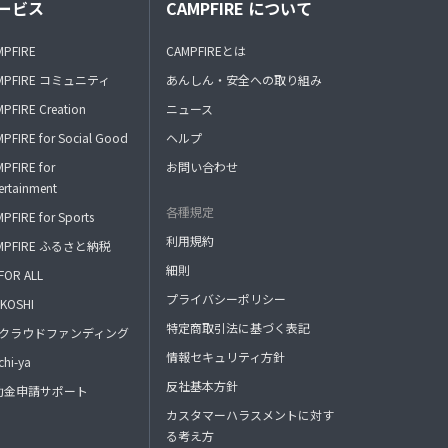
ービス
CAMPFIRE について
MPFIRE
CAMPFIREとは
MPFIRE コミュニティ
あんしん・安全への取り組み
PFIRE Creation
ニュース
PFIRE for Social Good
ヘルプ
PFIRE for
お問い合わせ
ertainment
各種規定
PFIRE for Sports
利用規約
MPFIRE ふるさと納税
細則
FOR ALL
プライバシーポリシー
KOSHI
特定商取引法に基づく表記
FAクラウドファンディング
情報セキュリティ方針
hi-ya
反社基本方針
助金申請サポート
カスタマーハラスメントに対す
る考え方