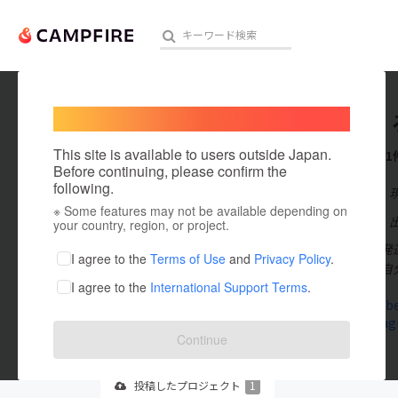
Welcome,
International users
（福）く
人気のプロジェクト
注目のリ
This site is available to users outside Japan.
これまでに1
Before continuing, please confirm the
following.
在住国：日本
※ Some features may not be available depending on
アート・写真
出身国：日本
your country, region, or project.
法人理念は「発
テクノロジー・ガジェット
I agree to the
Terms of Use
and
Privacy Policy
.
と「ならない自
I agree to the
International Support Terms
.
映像・映画
www.kurobe
www.instag
ビジネス・起業
Continue
まちづくり・地域活性化
投稿した
プロジェクト
1