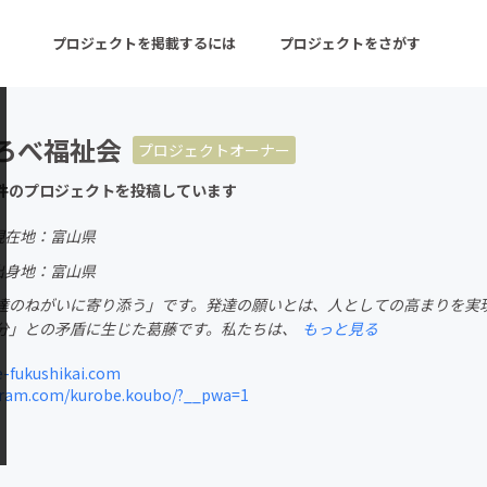
プロジェクトを掲載するには
プロジェクトをさがす
ろべ福祉会
プロジェクトオーナー
ターン
注目の新着プロジェクト
募集終了が近いプロ
件のプロジェクトを投稿しています
現在地：富山県
音楽
舞台・パフォーマンス
出身地：富山県
達のねがいに寄り添う」です。発達の願いとは、人としての高まりを実
ゲーム・サービス開発
フード・飲食店
分」との矛盾に生じた葛藤です。私たちは、
もっと見る
書籍・雑誌出版
アニメ・漫画
-fukushikai.com
ram.com/kurobe.koubo/?__pwa=1
チャレンジ
ビューティー・ヘルス