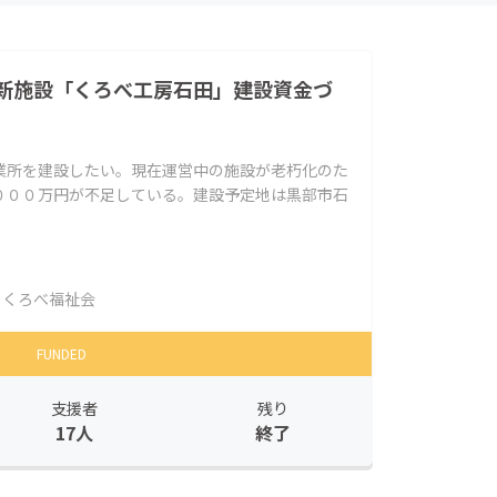
新施設「くろべ工房石田」建設資金づ
業所を建設したい。現在運営中の施設が老朽化のた
０００万円が不足している。建設予定地は黒部市石
くろべ福祉会
FUNDED
支援者
残り
17人
終了