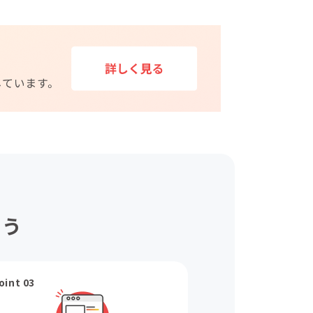
ょう
oint 03