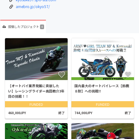
amebro.jp/okyo57/
投稿した
プロジェクト
4
【オートバイ業界発展に貢献した
国内最大のオートバイレース【鈴鹿
い】レーシングライダー奥田教介3年
８耐】への挑戦!!
目の挑戦！！
FUNDED
FUNDED
460,000JPY
終了
744,000JPY
終了