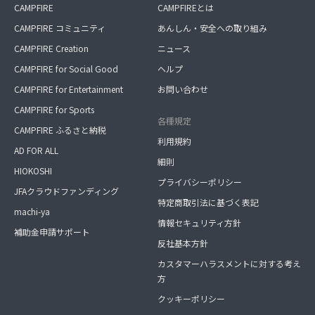
CAMPFIRE
CAMPFIREとは
CAMPFIRE コミュニティ
あんしん・安全への取り組み
CAMPFIRE Creation
ニュース
CAMPFIRE for Social Good
ヘルプ
CAMPFIRE for Entertainment
お問い合わせ
CAMPFIRE for Sports
各種規定
CAMPFIRE ふるさと納税
利用規約
AD FOR ALL
細則
HIOKOSHI
プライバシーポリシー
JFAクラウドファンディング
特定商取引法に基づく表記
machi-ya
情報セキュリティ方針
補助金申請サポート
反社基本方針
カスタマーハラスメントに対する考え
方
クッキーポリシー