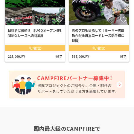
目指すは優勝!! SUGOオープン6時
真のプロを目指して！ルーキー奥田
間耐久レースへの挑戦!!
教介が全日本ロードレース選手権に
挑戦
FUNDED
FUNDED
225,000JPY
終了
568,000JPY
終了
国内最大級のCAMPFIREで