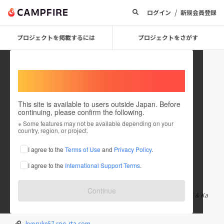
/
ログイン
新規会員登録
プロジェクトを掲載するには
プロジェクトをさがす
Welcome,
International users
This site is available to users outside Japan. Before
continuing, please confirm the following.
kyosuke57
※ Some features may not be available depending on your
country, region, or project.
プロジェクトオーナー
I agree to the
Terms of Use
and
Privacy Policy
.
これまでに4件のプロジェクトを投稿しています
I agree to the
International Support Terms
.
在住国：日本
現在地：千葉県
出身国：日本
出身地：千葉県
Continue
MFJ SUPERBIKE(全日本ロードレース選手権) ST600 #57 Team MF & Ka
wasaki 所属 レーシングライダー 24歳 千葉大学理学部所属
kyosuke57.spo-sta.com