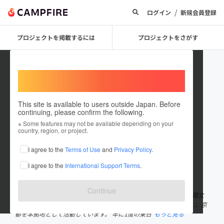
/
ログイン
新規会員登録
プロジェクトを掲載するには
プロジェクトをさがす
Welcome,
International users
This site is available to users outside Japan. Before
continuing, please confirm the following.
kyotoshinshukusai
※ Some features may not be available depending on your
country, region, or project.
プロジェクトオーナー
I agree to the
Terms of Use
and
Privacy Policy
.
これまでに1件のプロジェクトを投稿しています
I agree to the
International Support Terms
.
在住国：日本
現在地：京都府
出身国：日本
出身地：京都府
Continue
私たちは、プロとアマチュアの混成オーケストラです。 2012年の設立
以来「古都・京都に新しい音楽の風を吹かそう」という理念のもと、京
都を本拠地として活動しています。 年に1度の東日
もっと見る