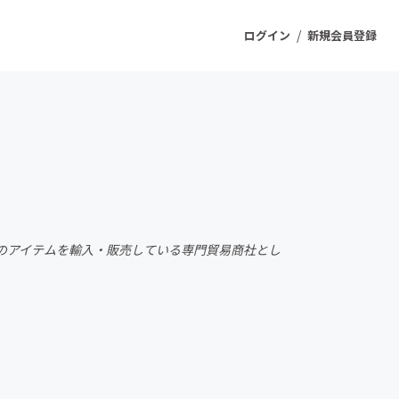
/
ログイン
新規会員登録
ジェクト
もうすぐ公開されます
プロダクト
のアイテムを輸入・販売している専門貿易商社とし
ファッション
スポーツ
ケア
ソーシャルグッド