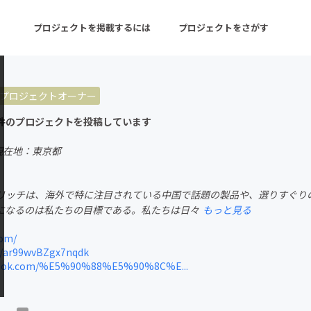
プロジェクトを掲載するには
プロジェクトをさがす
プロジェクトオーナー
ターン
注目の新着プロジェクト
募集終了が近いプロ
件のプロジェクトを投稿しています
現在地：東京都
音楽
舞台・パフォーマンス
リッチは、海外で特に注目されている中国で話題の製品や、選りすぐり
ゲーム・サービス開発
フード・飲食店
になるのは私たちの目標である。私たちは日々
もっと見る
書籍・雑誌出版
アニメ・漫画
com/
m/ar99wvBZgx7nqdk
チャレンジ
ビューティー・ヘルス
ook.com/%E5%90%88%E5%90%8C%E...