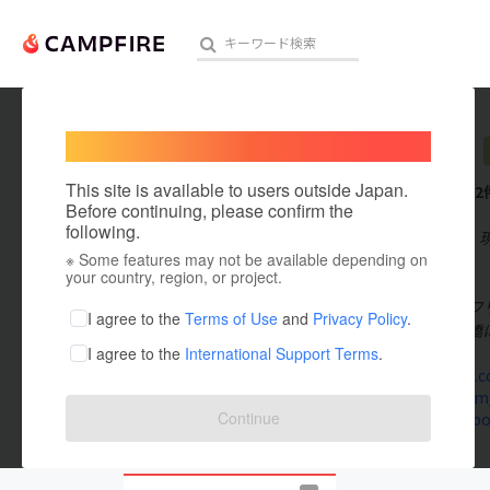
Welcome,
International users
liferich
人気のプロジェクト
注目のリ
This site is available to users outside Japan.
これまでに2
Before continuing, please confirm the
following.
在住国：日本
※ Some features may not be available depending on
アート・写真
出身国：中国
your country, region, or project.
合同会社ライフ
テクノロジー・ガジェット
I agree to the
Terms of Use
and
Privacy Policy
.
て、日中架け橋
I agree to the
International Support Terms
.
映像・映画
liferich-jp.
twitter.co
ビジネス・起業
Continue
www.faceb
まちづくり・地域活性化