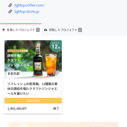
lightupcoffee.com/
lightup.stores.jp
支援した
プロジェクト
投稿した
プロジェクト
1
2
東京都
リフレッシュの新常識。12種類の素
材の調和を嗜むクラフトジンジャエ
ールを届けたい
SUCCESS
1,902,083JPY
終了