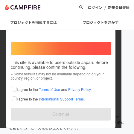
/
ログイン
新規会員登録
プロジェクトを掲載するには
プロジェクトをさがす
Welcome,
International users
This site is available to users outside Japan. Before
continuing, please confirm the following.
lightupcoffee
※ Some features may not be available depending on your
country, region, or project.
プロジェクトオーナー
I agree to the
Terms of Use
and
Privacy Policy
.
これまでに1回支援して2件のプロジェクトを投稿しています
I agree to the
International Support Terms
.
在住国：日本
現在地：東京都
出身国：未設定
Continue
LIGHT UP COFFEEは吉祥寺に１店舗を持つ自家焙煎コーヒーショッ
プ。農作物としてコーヒーを扱い、産地や作り手による素材の味を楽し
む新しいコーヒー文化をお伝えしています。