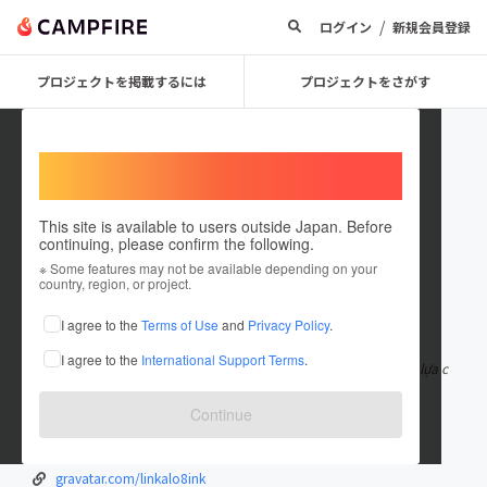
/
ログイン
新規会員登録
プロジェクトを掲載するには
プロジェクトをさがす
Welcome,
International users
This site is available to users outside Japan. Before
continuing, please confirm the following.
linkalo8ink
※ Some features may not be available depending on your
country, region, or project.
在住国：日本
現在地：未設定
I agree to the
Terms of Use
and
Privacy Policy
.
出身国：日本
出身地：未設定
I agree to the
International Support Terms
.
ALO8 là nhà cái mang đến trải nghiệm giải trí đa dạng với nhiều lựa c
họn từ cá cược thể th
もっと見る
Continue
alo8.ink/
twitter.com/linkalo8ink
gravatar.com/linkalo8ink