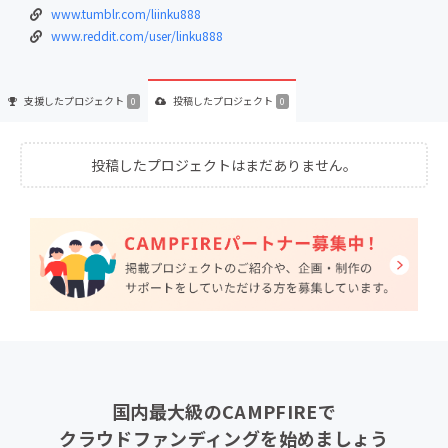
www.tumblr.com/liinku888
www.reddit.com/user/linku888
支援した
プロジェクト
投稿した
プロジェクト
0
0
投稿したプロジェクトはまだありません。
国内最大級のCAMPFIREで
クラウドファンディングを始めましょう