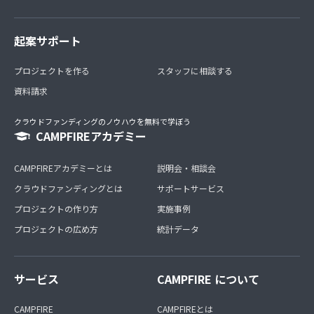
起案サポート
プロジェクトを作る
スタッフに相談する
資料請求
クラウドファンディングのノウハウを無料で学ぼう
CAMPFIREアカデミー
CAMPFIREアカデミーとは
説明会・相談会
クラウドファンディングとは
サポートサービス
プロジェクトの作り方
実施事例
プロジェクトの広め方
統計データ
サービス
CAMPFIRE について
CAMPFIRE
CAMPFIREとは