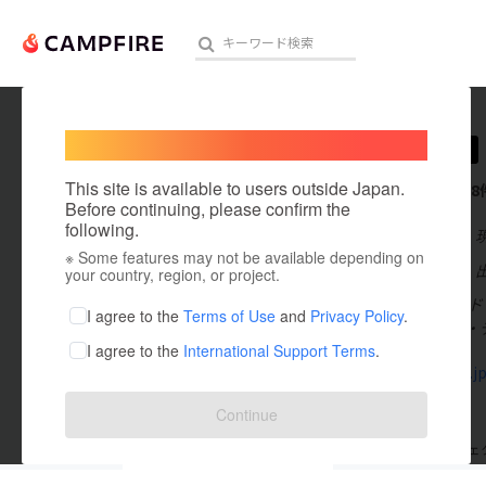
Welcome,
International users
livlig
人気のプロジェクト
注目のリ
This site is available to users outside Japan.
これまでに8
Before continuing, please confirm the
following.
在住国：日本
※ Some features may not be available depending on
アート・写真
出身国：日本
your country, region, or project.
livligはク
テクノロジー・ガジェット
I agree to the
Terms of Use
and
Privacy Policy
.
用性と機能性・
I agree to the
International Support Terms
.
映像・映画
www.idog.j
ビジネス・起業
Continue
まちづくり・地域活性化
支援した
プロジェクト
0
投稿した
プロジェ