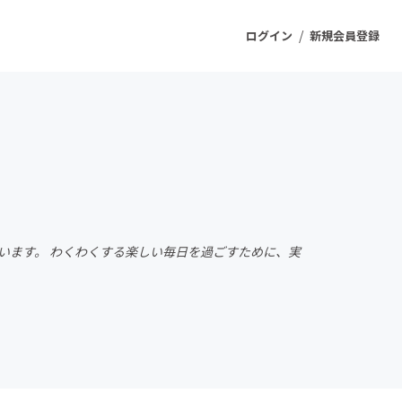
/
ログイン
新規会員登録
ジェクト
もうすぐ公開されます
プロダクト
しています。 わくわくする楽しい毎日を過ごすために、実
ファッション
スポーツ
ケア
ソーシャルグッド