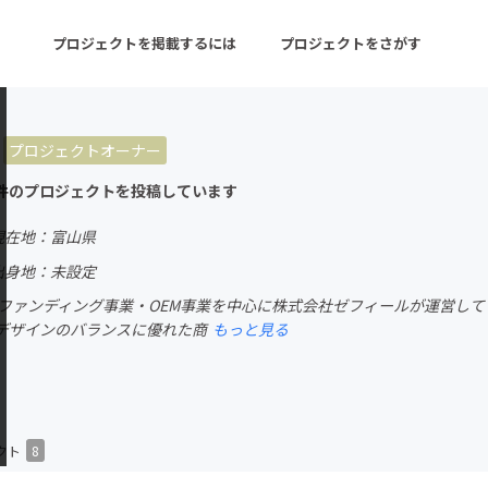
プロジェクトを掲載するには
プロジェクトをさがす
プロジェクトオーナー
ターン
注目の新着プロジェクト
募集終了が近いプロ
件のプロジェクトを投稿しています
現在地：富山県
音楽
舞台・パフォーマンス
出身地：未設定
ラウドファンディング事業・OEM事業を中心に株式会社ゼフィールが運営
ゲーム・サービス開発
フード・飲食店
デザインのバランスに優れた商
もっと見る
書籍・雑誌出版
アニメ・漫画
p
チャレンジ
ビューティー・ヘルス
クト
8