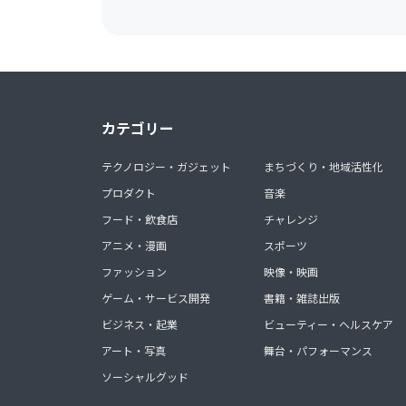
カテゴリー
テクノロジー・ガジェット
まちづくり・地域活性化
プロダクト
音楽
フード・飲食店
チャレンジ
アニメ・漫画
スポーツ
ファッション
映像・映画
ゲーム・サービス開発
書籍・雑誌出版
ビジネス・起業
ビューティー・ヘルスケア
アート・写真
舞台・パフォーマンス
ソーシャルグッド