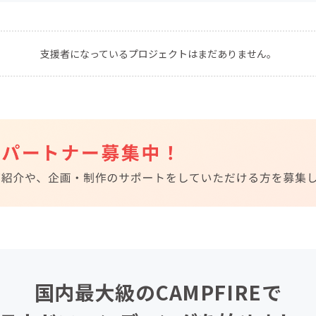
CAMPFIRE for Social Good
CAMPFIRE Creation
CAMPFIREふるさと納税
machi-ya
コミュニティ
支援者になっているプロジェクトはまだありません。
国内最大級のCAMPFIREで