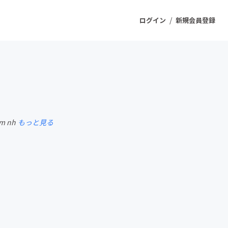
/
ログイン
新規会員登録
ジェクト
もうすぐ公開されます
ẩm nh
もっと見る
プロダクト
ファッション
スポーツ
ケア
ソーシャルグッド