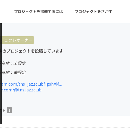
プロジェクトを掲載するには
プロジェクトをさがす
ジェクトオーナー
ターン
注目の新着プロジェクト
募集終了が近いプロ
件のプロジェクトを投稿しています
現在地：未設定
音楽
舞台・パフォーマンス
出身地：未設定
ゲーム・サービス開発
フード・飲食店
am.com/tns_jazzclub?igsh=M...
e.com/@tns.jazzclub
書籍・雑誌出版
アニメ・漫画
チャレンジ
ビューティー・ヘルス
クト
1