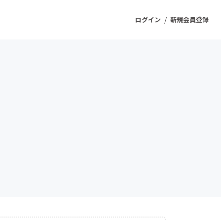
/
ログイン
新規会員登録
ジェクト
もうすぐ公開されます
プロダクト
ファッション
スポーツ
ケア
ソーシャルグッド