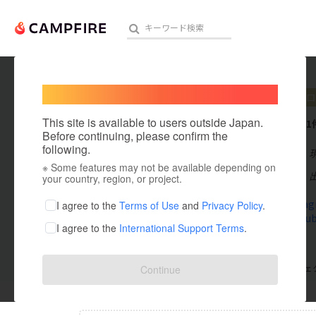
Welcome,
International users
TAKA
プロ
人気のプロジェクト
注目のリ
This site is available to users outside Japan.
これまでに1
Before continuing, please confirm the
following.
在住国：日本
※ Some features may not be available depending on
アート・写真
出身国：日本
your country, region, or project.
テクノロジー・ガジェット
www.instagr
I agree to the
Terms of Use
and
Privacy Policy
.
www.youtub
I agree to the
International Support Terms
.
映像・映画
ビジネス・起業
支援した
プロジェクト
0
投稿した
プロジェ
Continue
まちづくり・地域活性化