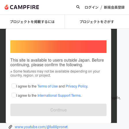
/
ログイン
新規会員登録
プロジェクトを掲載するには
プロジェクトをさがす
Welcome,
International users
This site is available to users outside Japan. Before
continuing, please confirm the following.
lu88pronet
※ Some features may not be available depending on your
country, region, or project.
在住国：ベトナム
I agree to the
Terms of Use
and
Privacy Policy
.
出身国：ベトナム
I agree to the
International Support Terms
.
Tại Lu88, chúng tôi không chỉ tạo ra một nền tảng cá cược trực tuyến,
mà còn xây dựng một
もっと見る
Continue
lu88pro.net/
twitter.com/lu88pronet
www.youtube.com/@lu88pronet