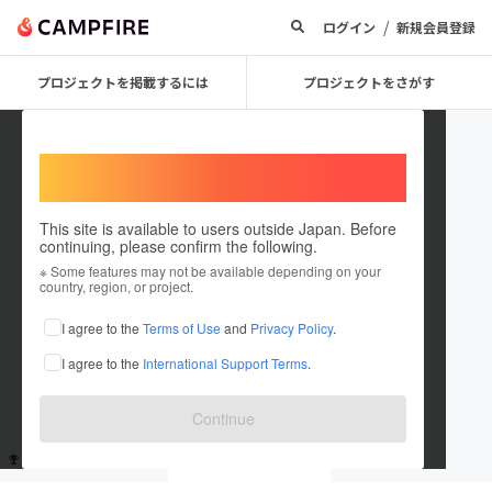
/
ログイン
新規会員登録
プロジェクトを掲載するには
プロジェクトをさがす
Welcome,
International users
This site is available to users outside Japan. Before
continuing, please confirm the following.
lunaticbrain
※ Some features may not be available depending on your
country, region, or project.
これまでに11回支援しています
I agree to the
Terms of Use
and
Privacy Policy
.
在住国：未設定
I agree to the
International Support Terms
.
出身国：未設定
Continue
支援した
プロジェクト
投稿した
プロジェクト
11
0